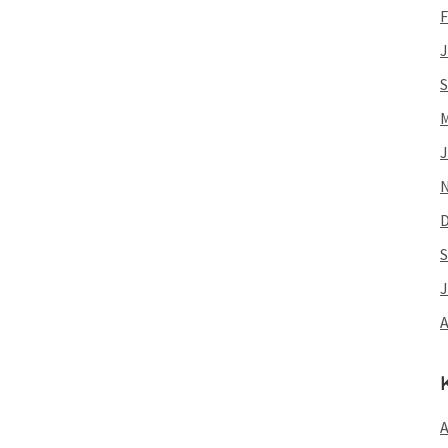
F
J
S
M
J
S
J
A
A