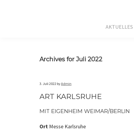
Skip
Skip
Skip
to
to
to
primary
main
primary
AKTUELLES
navigation
content
sidebar
Archives for Juli 2022
3. Juli 2022
by
Admin
ART KARLSRUHE
MIT EIGENHEIM WEIMAR/BERLIN
Ort
Messe Karlsruhe