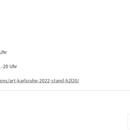
 Uhr
11-20 Uhr
ions/art-karlsruhe-2022-stand-h2l20/
S
t