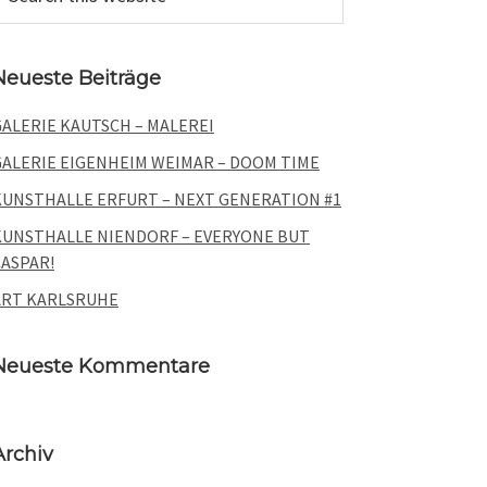
his
Sidebar
ebsite
Neueste Beiträge
GALERIE KAUTSCH – MALEREI
GALERIE EIGENHEIM WEIMAR – DOOM TIME
KUNSTHALLE ERFURT – NEXT GENERATION #1
KUNSTHALLE NIENDORF – EVERYONE BUT
CASPAR!
ART KARLSRUHE
Neueste Kommentare
Archiv