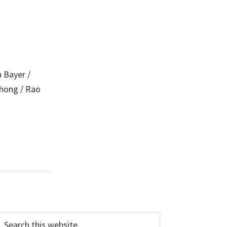
n Bayer /
uhong / Rao
Primary
earch