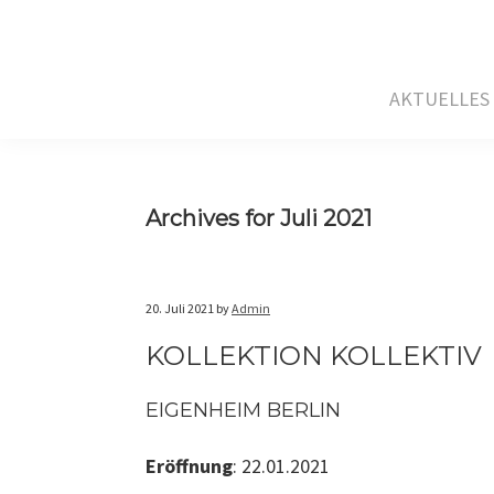
Skip
Skip
Skip
to
to
to
primary
main
primary
AKTUELLES
navigation
content
sidebar
Archives for Juli 2021
20. Juli 2021
by
Admin
KOLLEKTION KOLLEKTIV
EIGENHEIM BERLIN
Eröffnung
: 22.01.2021