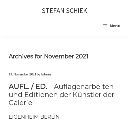
Skip
Skip
STEFAN SCHIEK
to
to
main
primary
Menu
content
sidebar
Archives for November 2021
13. November 2021
by
Admin
AUFL. / ED.
– Auflagenarbeiten
und Editionen der Künstler der
Galerie
EIGENHEIM BERLIN