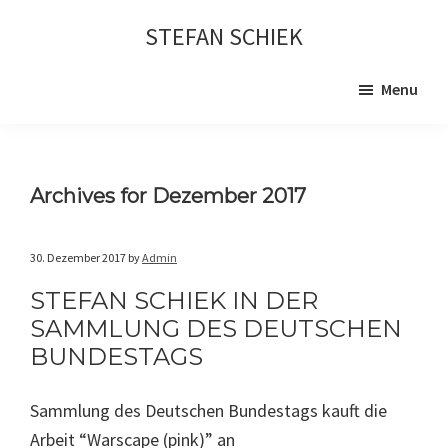
Skip
Skip
STEFAN SCHIEK
to
to
main
primary
Menu
content
sidebar
Archives for Dezember 2017
30. Dezember 2017
by
Admin
STEFAN SCHIEK IN DER
SAMMLUNG DES DEUTSCHEN
BUNDESTAGS
Sammlung des Deutschen Bundestags kauft die
Arbeit “Warscape (pink)” an