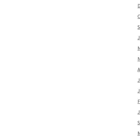
O
S
J
M
A
J
J
F
J
S
M