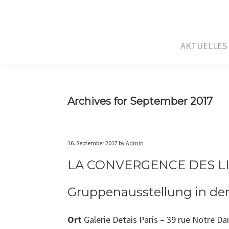
Skip
Skip
Skip
to
to
to
primary
main
primary
AKTUELLES
navigation
content
sidebar
Archives for September 2017
16. September 2017
by
Admin
LA CONVERGENCE DES L
Gruppenausstellung in der 
Ort
Galerie Detais Paris – 39 rue Notre D