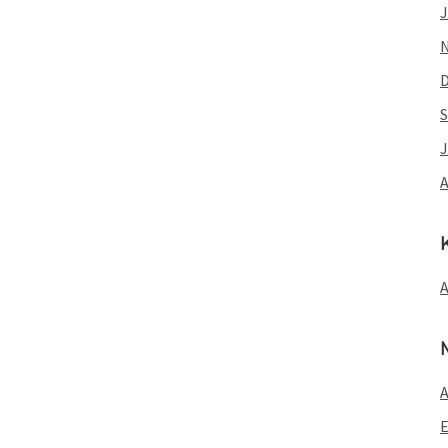
J
S
J
A
A
E