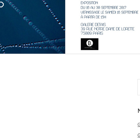
S
t
w