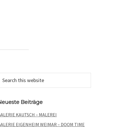
Primary
earch
his
Sidebar
ebsite
Neueste Beiträge
GALERIE KAUTSCH – MALEREI
GALERIE EIGENHEIM WEIMAR – DOOM TIME