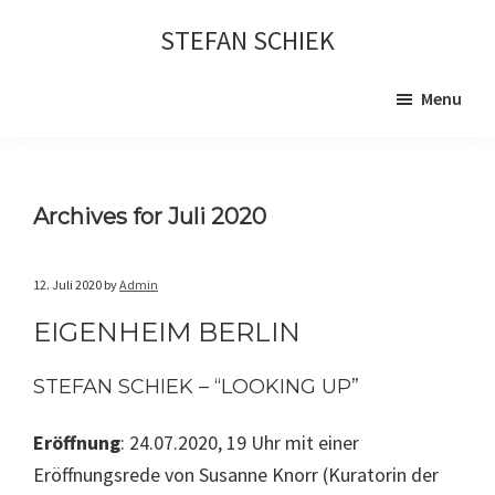
Skip
Skip
STEFAN SCHIEK
to
to
main
primary
Menu
content
sidebar
Archives for Juli 2020
12. Juli 2020
by
Admin
EIGENHEIM BERLIN
STEFAN SCHIEK – “LOOKING UP”
Eröffnung
: 24.07.2020, 19 Uhr mit einer
Eröffnungsrede von Susanne Knorr (Kuratorin der